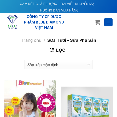
Skip
CAM KẾT CHẤT LƯỢNG
BÀI VIẾT KHUYẾN MẠI
to
HƯỚNG DẪN MUA HÀNG
content
CÔNG TY CP DƯỢC
PHẨM BLUE DIAMOND
VIỆT NAM
Trang chủ
/
Sữa Tươi - Sữa Pha Sẵn
LỌC