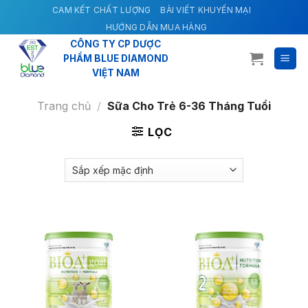
Skip
CAM KẾT CHẤT LƯỢNG
BÀI VIẾT KHUYẾN MẠI
to
HƯỚNG DẪN MUA HÀNG
content
CÔNG TY CP DƯỢC
PHẨM BLUE DIAMOND
VIỆT NAM
Trang chủ
/
Sữa Cho Trẻ 6-36 Tháng Tuổi
LỌC