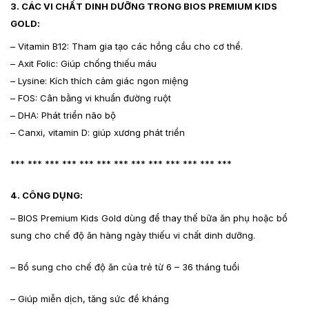
3. CÁC VI CHẤT DINH DƯỠNG TRONG BIOS PREMIUM KIDS
GOLD:
– Vitamin B12: Tham gia tạo các hồng cầu cho cơ thể.
– Axit Folic: Giúp chống thiếu máu
– Lysine: Kích thích cảm giác ngon miệng
– FOS: Cân bằng vi khuẩn đường ruột
– DHA: Phát triển não bộ
– Canxi, vitamin D: giúp xương phát triển
*** *** *** *** *** *** *** *** *** *** *** *** ***
4. CÔNG DỤNG:
– BIOS Premium Kids Gold dùng để thay thế bữa ăn phụ hoặc bổ
sung cho chế độ ăn hàng ngày thiếu vi chất dinh dưỡng.
– Bổ sung cho chế độ ăn của trẻ từ 6 – 36 tháng tuổi
– Giúp miễn dịch, tăng sức đề kháng