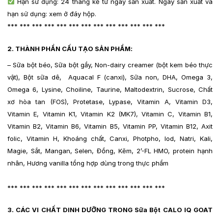
Hạn sử dụng: 24 tháng kể từ ngày sản xuất. Ngày sản xuất và
hạn sử dụng: xem ở đáy hộp.
*** *** *** *** *** *** *** *** *** *** *** *** ***
2. THÀNH PHẦN CẤU TẠO SẢN PHẨM:
– Sữa bột béo, Sữa bột gầy, Non-dairy creamer (bột kem béo thực
vật), Bột sữa dê, Aquacal F (canxi), Sữa non, DHA, Omega 3,
Omega 6, Lysine, Choiline, Taurine, Maltodextrin, Sucrose, Chất
xơ hòa tan (FOS), Protetase, Lypase, Vitamin A, Vitamin D3,
Vitamin E, Vitamin K1, Vitamin K2 (MK7), Vitamin C, Vitamin B1,
Vitamin B2, Vitamin B6, Vitamin B5, Vitamin PP, Vitamin B12, Axit
folic, Vitamin H, Khoáng chất, Canxi, Photpho, Iod, Natri, Kali,
Magie, Sắt, Mangan, Selen, Đồng, Kẽm, 2’-FL HMO, protein hạnh
nhân, Hương vanilla tổng hợp dùng trong thực phẩm
*** *** *** *** *** *** *** *** *** *** *** *** ***
3. CÁC VI CHẤT DINH DƯỠNG TRONG Sữa Bột CALO IQ GOAT