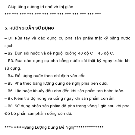
– Giúp tăng cường trí nhớ và thị giác
*** *** *** *** *** *** *** *** *** *** *** *** ***
5. HƯỚNG DẪN SỬ DỤNG
– B1. Rửa tay và các dụng cụ pha sản phẩm thật kỹ bằng nước
sạch.
– B2. Đun sôi nước và để nguội xuống 40 độ C – 45 độ C.
– B3. Rửa các dụng cụ pha bằng nước sôi thật kỹ ngay trước khi
sử dụng.
– B4. Đổ lượng nước theo chỉ định vào cốc.
– B5. Pha theo bảng lượng dùng đề nghị phía bên dưới.
– B6. Lắc hoặc khuấy đều cho đến khi sản phẩm tan hoàn toàn.
– B7. Kiểm tra độ nóng và uống ngay khi sản phẩm còn ấm.
– B8. Sử dụng phần sản phẩm đã pha trong vòng 1 giờ sau khi pha.
Đổ bỏ phần sản phẩm uống còn dư.
********Bảng Lượng Dùng Đề Nghị**************