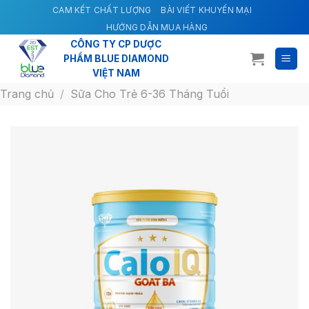
Skip
CAM KẾT CHẤT LƯỢNG
BÀI VIẾT KHUYẾN MẠI
to
HƯỚNG DẪN MUA HÀNG
content
CÔNG TY CP DƯỢC
PHẨM BLUE DIAMOND
VIỆT NAM
Trang chủ
/
Sữa Cho Trẻ 6-36 Tháng Tuổi