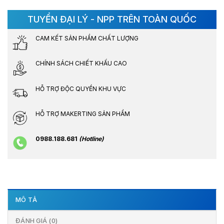
TUYỂN ĐẠI LÝ - NPP TRÊN TOÀN QUỐC
CAM KẾT SẢN PHẨM CHẤT LƯỢNG
CHÍNH SÁCH CHIẾT KHẤU CAO
HỖ TRỢ ĐỘC QUYỀN KHU VỰC
HỖ TRỢ MAKERTING SẢN PHẨM
0988.188.681
(Hotline)
MÔ TẢ
ĐÁNH GIÁ (0)