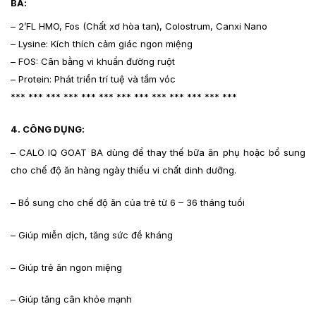
BA:
– 2’FL HMO, Fos (Chất xơ hòa tan), Colostrum, Canxi Nano
– Lysine: Kích thích cảm giác ngon miệng
– FOS: Cân bằng vi khuẩn đường ruột
– Protein: Phát triển trí tuệ và tầm vóc
*** *** *** *** *** *** *** *** *** *** *** *** ***
4. CÔNG DỤNG:
– CALO IQ GOAT BA dùng để thay thế bữa ăn phụ hoặc bổ sung
cho chế độ ăn hàng ngày thiếu vi chất dinh dưỡng.
– Bổ sung cho chế độ ăn của trẻ từ 6 – 36 tháng tuổi
– Giúp miễn dịch, tăng sức đề kháng
– Giúp trẻ ăn ngon miệng
– Giúp tăng cân khỏe mạnh