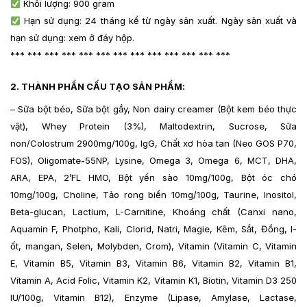
Khối lượng: 900 gram
Hạn sử dụng: 24 tháng kể từ ngày sản xuất. Ngày sản xuất và
hạn sử dụng: xem ở đáy hộp.
*** *** *** *** *** *** *** *** *** *** *** *** ***
2. THÀNH PHẦN CẤU TẠO SẢN PHẨM:
– S
ữa bột béo, Sữa bột gầy, Non dairy creamer (Bột kem béo thực
vật), Whey Protein (3%), Maltodextrin, Sucrose, Sữa
non/Colostrum 2900mg/100g, IgG, Chất xơ hòa tan (Neo GOS P70,
FOS), Oligomate-55NP, Lysine, Omega 3, Omega 6, MCT, DHA,
ARA, EPA, 2’FL HMO, Bột yến sào 10mg/100g, Bột óc chó
10mg/100g, Choline, Tảo rong biển 10mg/100g, Taurine, Inositol,
Beta-glucan, Lactium, L-Carnitine, Khoáng chất (Canxi nano,
Aquamin F, Photpho, Kali, Clorid, Natri, Magie, Kẽm, Sắt, Đồng, I-
ốt, mangan, Selen, Molybden, Crom), Vitamin (Vitamin C, Vitamin
E, Vitamin B5, Vitamin B3, Vitamin B6, Vitamin B2, Vitamin B1,
Vitamin A, Acid Folic, Vitamin K2, Vitamin K1, Biotin, Vitamin D3 250
IU/100g, Vitamin B12), Enzyme (Lipase, Amylase, Lactase,