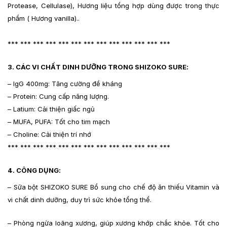
Protease, Cellulase), Hương liệu tổng hợp dùng được trong thực
phẩm ( Hương vanilla).
.
*** *** *** *** *** *** *** *** *** *** *** *** ***
3. CÁC VI CHẤT DINH DƯỠNG TRONG SHIZOKO SURE:
– IgG 400mg: Tăng cường đề kháng
– Protein: Cung cấp năng lượng.
– Latium: Cải thiện giấc ngủ
– MUFA, PUFA: Tốt cho tim mạch
– Choline: Cải thiện trí nhớ
*** *** *** *** *** *** *** *** *** *** *** *** ***
4. CÔNG DỤNG:
– Sữa bột SHIZOKO SURE Bổ sung cho chế độ ăn thiếu Vitamin và
vi chất dinh dưỡng, duy trì sức khỏe tổng thể.
– Phòng ngừa loãng xương, giúp xương khớp chắc khỏe. Tốt cho