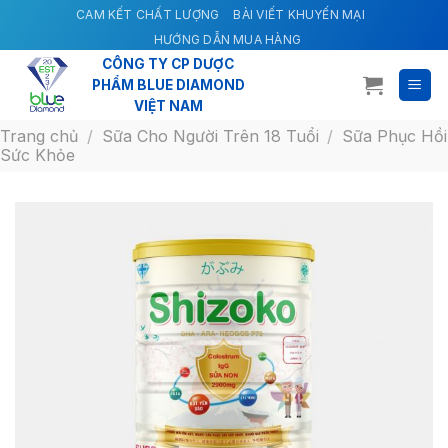
Skip
CAM KẾT CHẤT LƯỢNG
BÀI VIẾT KHUYẾN MẠI
to
HƯỚNG DẪN MUA HÀNG
content
CÔNG TY CP DƯỢC
PHẨM BLUE DIAMOND
VIỆT NAM
Trang chủ
/
Sữa Cho Người Trên 18 Tuổi
/
Sữa Phục Hồi
Sức Khỏe