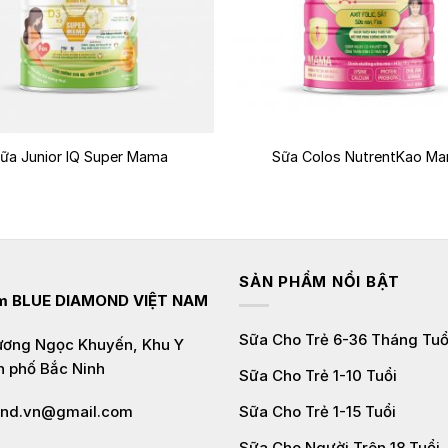
+
ữa Junior IQ Super Mama
Sữa Colos NutrentKao M
SẢN PHẨM NỔI BẬT
ẩm
BLUE DIAMOND VIỆT NAM
Sữa Cho Trẻ 6-36 Tháng Tuổ
Lương Ngọc Khuyến, Khu Y
h phố Bắc Ninh
Sữa Cho Trẻ 1-10 Tuổi
Sữa Cho Trẻ 1-15 Tuổi
ond.vn@gmail.com
Sữa Cho Người Trên 18 Tuổi