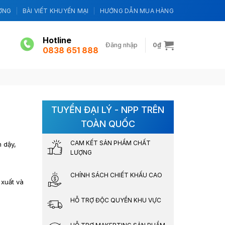
ỢNG
BÀI VIẾT KHUYẾN MẠI
HƯỚNG DẪN MUA HÀNG
Hotline
Đăng nhập
0
₫
0838 651 888
TUYỂN ĐẠI LÝ - NPP TRÊN
TOÀN QUỐC
CAM KẾT SẢN PHẨM CHẤT
m dậy,
LƯỢNG
CHÍNH SÁCH CHIẾT KHẤU CAO
 xuất và
HỖ TRỢ ĐỘC QUYỀN KHU VỰC