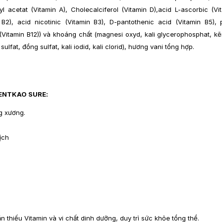
nyl acetat (Vitamin A), Cholecalciferol (Vitamin D),acid L-ascorbic (Vi
 B2), acid nicotinic (Vitamin B3), D-pantothenic acid (Vitamin B5), 
 (Vitamin B12)) và khoáng chất (magnesi oxyd, kali glycerophosphat, kẽ
 sulfat, đồng sulfat, kali iodid, kali clorid), hương vani tổng hợp.
ENTKAO SURE:
g xương.
ịch
thiếu Vitamin và vi chất dinh dưỡng, duy trì sức khỏe tổng thể.