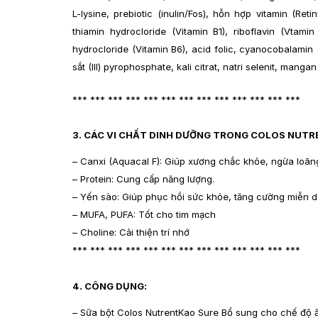
L-lysine, prebiotic (inulin/Fos), hỗn hợp vitamin (Reti
thiamin hydrocloride (Vitamin B1), riboflavin (Vtamin
hydrocloride (Vitamin B6), acid folic, cyanocobalamin
sắt (III) pyrophosphate, kali citrat, natri selenit, mangan
*** *** *** *** *** *** *** *** *** *** *** *** ***
3. CÁC VI CHẤT DINH DƯỠNG TRONG COLOS NUTR
– Canxi (Aquacal F): Giúp xương chắc khỏe, ngừa loãn
– Protein: Cung cấp năng lượng.
– Yến sào: Giúp phục hồi sức khỏe, tăng cường miễn d
– MUFA, PUFA: Tốt cho tim mạch
– Choline: Cải thiện trí nhớ
*** *** *** *** *** *** *** *** *** *** *** *** ***
4. CÔNG DỤNG:
– Sữa bột Colos NutrentKao Sure Bổ sung cho chế độ ăn 