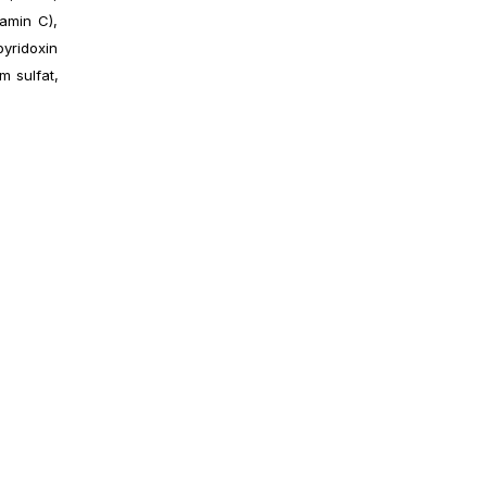
tamin C),
pyridoxin
m sulfat,