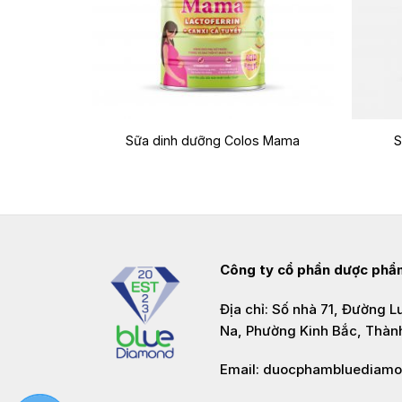
+
+
MAMA
Sữa dinh dưỡng Colos Mama
S
Công ty cổ phần dược ph
Địa chỉ: Số nhà 71, Đường 
Na, Phường Kinh Bắc, Thàn
Email: duocphambluediam