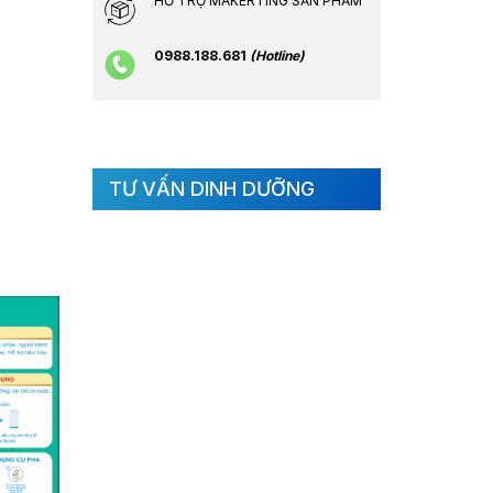
HỖ TRỢ MAKERTING SẢN PHẨM
0988.188.681
(Hotline)
TƯ VẤN DINH DƯỠNG