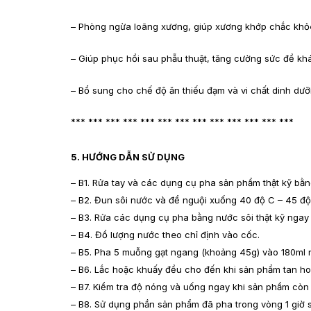
– Phòng ngừa loãng xương, giúp xương khớp chắc khỏe
– Giúp phục hồi sau phẫu thuật, tăng cường sức đề kh
– Bổ sung cho chế độ ăn thiếu đạm và vi chất dinh dưỡn
*** *** *** *** *** *** *** *** *** *** *** *** ***
5. HƯỚNG DẪN SỬ DỤNG
– B1. Rửa tay và các dụng cụ pha sản phẩm thật kỹ bằ
– B2. Đun sôi nước và để nguội xuống 40 độ C – 45 độ
– B3. Rửa các dụng cụ pha bằng nước sôi thật kỹ ngay 
– B4. Đổ lượng nước theo chỉ định vào cốc.
– B5. Pha 5 muỗng gạt ngang (khoảng 45g) vào 180ml 
– B6. Lắc hoặc khuấy đều cho đến khi sản phẩm tan ho
– B7. Kiểm tra độ nóng và uống ngay khi sản phẩm còn
– B8. Sử dụng phần sản phẩm đã pha trong vòng 1 giờ 