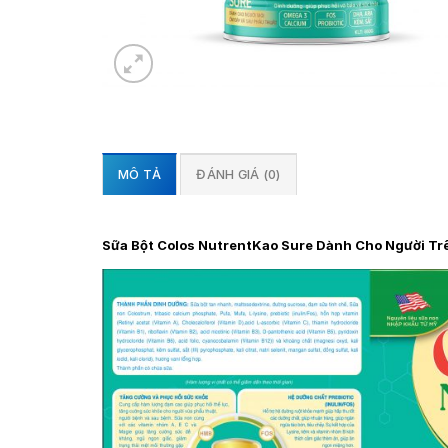
MÔ TẢ
ĐÁNH GIÁ (0)
Sữa Bột Colos NutrentKao Sure Dành Cho Người Trê