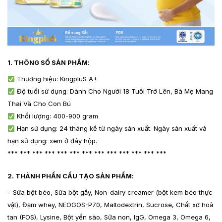
1. THÔNG SỐ SẢN PHẨM:
Thương hiệu: KingpluS A+
Độ tuổi sử dụng: Dành Cho Người 18 Tuổi Trở Lên, Bà Mẹ Mang
Thai Và Cho Con Bú
Khối lượng: 400-900 gram
Hạn sử dụng: 24 tháng kể từ ngày sản xuất. Ngày sản xuất và
hạn sử dụng: xem ở đáy hộp.
*** *** *** *** *** *** *** *** *** *** *** *** ***
2. THÀNH PHẦN CẤU TẠO SẢN PHẨM:
– Sữa bột béo, Sữa bột gầy, Non-dairy creamer (bột kem béo thực
vật), Đạm whey, NEOGOS-P70, Maltodextrin, Sucrose, Chất xơ hoà
tan (FOS), Lysine, Bột yến sào, Sữa non, IgG, Omega 3, Omega 6,