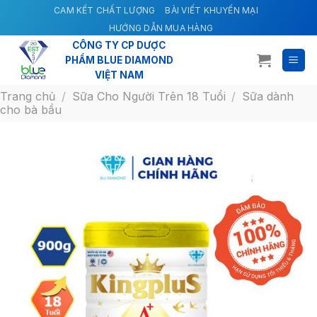
Skip
CAM KẾT CHẤT LƯỢNG
BÀI VIẾT KHUYẾN MẠI
to
HƯỚNG DẪN MUA HÀNG
content
CÔNG TY CP DƯỢC
PHẨM BLUE DIAMOND
VIỆT NAM
Trang chủ
/
Sữa Cho Người Trên 18 Tuổi
/
Sữa dành
cho bà bầu