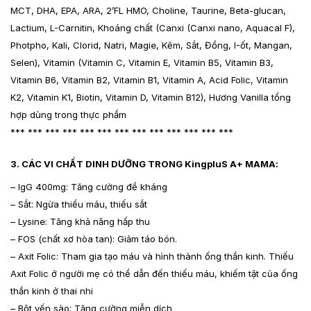
MCT, DHA, EPA, ARA, 2’FL HMO, Choline, Taurine, Beta-glucan,
Lactium, L-Carnitin, Khoáng chất (Canxi (Canxi nano, Aquacal F),
Photpho, Kali, Clorid, Natri, Magie, Kẽm, Sắt, Đồng, I-ốt, Mangan,
Selen), Vitamin (Vitamin C, Vitamin E, Vitamin B5, Vitamin B3,
Vitamin B6, Vitamin B2, Vitamin B1, Vitamin A, Acid Folic, Vitamin
K2, Vitamin K1, Biotin, Vitamin D, Vitamin B12), Hương Vanilla tổng
hợp dùng trong thực phẩm
*** *** *** *** *** *** *** *** *** *** *** *** ***
3. CÁC VI CHẤT DINH DƯỠNG TRONG KingpluS A+ MAMA:
– IgG 400mg: Tăng cường đề kháng
– Sắt: Ngừa thiếu máu, thiếu sắt
– Lysine: Tăng khả năng hấp thu
– FOS (chất xơ hòa tan): Giảm táo bón.
– Axit Folic: Tham gia tạo máu và hình thành ống thần kinh. Thiếu
Axit Folic ở người mẹ có thể dẫn đến thiếu máu, khiếm tật của ống
thần kinh ở thai nhi
– Bột yến sào: Tăng cường miễn dịch