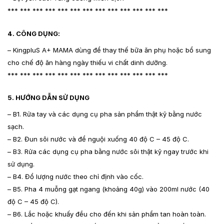
*** *** *** *** *** *** *** *** *** *** *** *** ***
4. CÔNG DỤNG:
– KingpluS A+ MAMA dùng để thay thế bữa ăn phụ hoặc bổ sung
cho chế độ ăn hàng ngày thiếu vi chất dinh dưỡng.
*** *** *** *** *** *** *** *** *** *** *** *** ***
5. HƯỚNG DẪN SỬ DỤNG
– B1. Rửa tay và các dụng cụ pha sản phẩm thật kỹ bằng nước
sạch.
– B2. Đun sôi nước và để nguội xuống 40 độ C – 45 độ C.
– B3. Rửa các dụng cụ pha bằng nước sôi thật kỹ ngay trước khi
sử dụng.
– B4. Đổ lượng nước theo chỉ định vào cốc.
– B5. Pha 4 muỗng gạt ngang (khoảng 40g) vào 200ml nước (40
độ C – 45 độ C).
– B6. Lắc hoặc khuấy đều cho đến khi sản phẩm tan hoàn toàn.