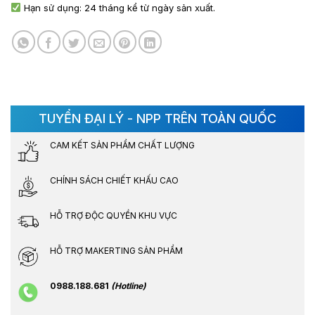
Hạn sử dụng: 24 tháng kể từ ngày sản xuất.
TUYỂN ĐẠI LÝ - NPP TRÊN TOÀN QUỐC
CAM KẾT SẢN PHẨM CHẤT LƯỢNG
CHÍNH SÁCH CHIẾT KHẤU CAO
HỖ TRỢ ĐỘC QUYỀN KHU VỰC
HỖ TRỢ MAKERTING SẢN PHẨM
0988.188.681
(Hotline)