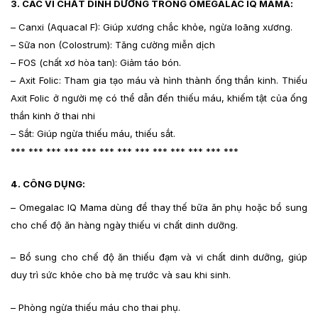
3. CÁC VI CHẤT DINH DƯỠNG TRONG OMEGALAC IQ MAMA:
– Canxi (Aquacal F): Giúp xương chắc khỏe, ngừa loãng xương.
– Sữa non (Colostrum): Tăng cường miễn dịch
– FOS (chất xơ hòa tan): Giảm táo bón.
– Axit Folic: Tham gia tạo máu và hình thành ống thần kinh. Thiếu
Axit Folic ở người mẹ có thể dẫn đến thiếu máu, khiếm tật của ống
thần kinh ở thai nhi
– Sắt: Giúp ngừa thiếu máu, thiếu sắt.
*** *** *** *** *** *** *** *** *** *** *** *** ***
4. CÔNG DỤNG:
– Omegalac IQ Mama dùng để thay thế bữa ăn phụ hoặc bổ sung
cho chế độ ăn hàng ngày thiếu vi chất dinh dưỡng.
– Bổ sung cho chế độ ăn thiếu đạm và vi chất dinh dưỡng, giúp
duy trì sức khỏe cho bà mẹ trước và sau khi sinh.
– Phòng ngừa thiếu máu cho thai phụ.