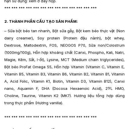
hạn sử dụng: xem ở đáy hộp.
*** *** *** *** *** *** *** *** *** *** *** *** ***
2. THÀNH PHẦN CẤU TẠO SẢN PHẨM:
– Sữa bột béo tan nhanh, Bột sữa gầy, Bột kem béo thực vật (Non
dairy creamer), Soy protein (Protein đậu nành), bột whey,
Dextrose, Maltodextrin, FOS, NEOGOS P70, Sữa non/Colostrum
(1000mg/100g), Hỗn hợp khoáng chất (Canxi, Phospho, Kali, Natri,
Magie, Kẽm, Sắt, I-ốt), Lysine, MCT (Medium chain triglycerides),
Bột béo ProFat Omega 55, Hỗn hợp Vitamin (Vitamin C, Vitamin E,
Vitamin B5, Vitamin B3, Vitamin B6, Vitamin B2, Vitamin B1, Vitamin
A, Acid Folic, Vitamin K1, Biotin, Vitamin D3, Vitamin B12), Canxi
nano, Aquamin F, DHA (Docosa Hexaenoic Acid), 2’FL HMO,
Choline, Taurine, Vitamin K2 (MK7). Hương liệu tổng hợp dùng
trong thực phẩm (Hương vanilla).
*** *** *** *** *** *** *** *** *** *** *** *** ***