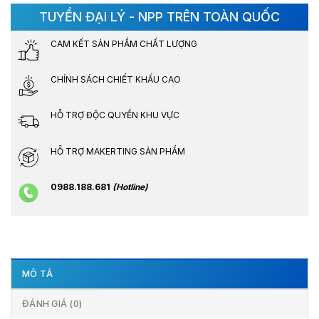
TUYỂN ĐẠI LÝ - NPP TRÊN TOÀN QUỐC
CAM KẾT SẢN PHẨM CHẤT LƯỢNG
CHÍNH SÁCH CHIẾT KHẤU CAO
HỖ TRỢ ĐỘC QUYỀN KHU VỰC
HỖ TRỢ MAKERTING SẢN PHẨM
0988.188.681
(Hotline)
MÔ TẢ
ĐÁNH GIÁ (0)