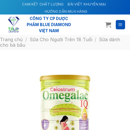
Skip
CAM KẾT CHẤT LƯỢNG
BÀI VIẾT KHUYẾN MẠI
to
HƯỚNG DẪN MUA HÀNG
content
CÔNG TY CP DƯỢC
PHẨM BLUE DIAMOND
VIỆT NAM
Trang chủ
/
Sữa Cho Người Trên 18 Tuổi
/
Sữa dành
cho bà bầu