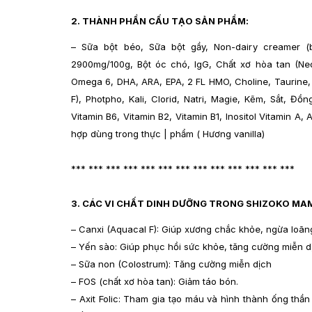
2. THÀNH PHẦN CẤU TẠO SẢN PHẨM:
– Sữa bột béo, Sữa bột gầy, Non-dairy creamer (b
2900mg/100g, Bột óc chó, IgG, Chất xơ hòa tan (Ne
Omega 6, DHA, ARA, EPA, 2 FL HMO, Choline, Taurine, 
F), Photpho, Kali, Clorid, Natri, Magie, Kẽm, Sắt, Đồn
Vitamin B6, Vitamin B2, Vitamin B1, Inositol Vitamin A, A
hợp dùng trong thực | phẩm ( Hương vanilla)
*** *** *** *** *** *** *** *** *** *** *** *** ***
3. CÁC VI CHẤT DINH DƯỠNG TRONG SHIZOKO MA
– Canxi (Aquacal F): Giúp xương chắc khỏe, ngừa loãn
– Yến sào: Giúp phục hồi sức khỏe, tăng cường miễn d
– Sữa non (Colostrum): Tăng cường miễn dịch
– FOS (chất xơ hòa tan): Giảm táo bón.
– Axit Folic: Tham gia tạo máu và hình thành ống thần