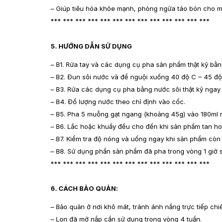
– Giúp tiêu hóa khỏe mạnh, phòng ngừa táo bón cho m
*** *** *** *** *** *** *** *** *** *** *** *** ***
5. HƯỚNG DẪN SỬ DỤNG
– B1. Rửa tay và các dụng cụ pha sản phẩm thật kỹ bằ
– B2. Đun sôi nước và để nguội xuống 40 độ C – 45 độ
– B3. Rửa các dụng cụ pha bằng nước sôi thật kỹ ngay 
– B4. Đổ lượng nước theo chỉ định vào cốc.
– B5. Pha 5 muỗng gạt ngang (khoảng 45g) vào 180ml 
– B6. Lắc hoặc khuấy đều cho đến khi sản phẩm tan ho
– B7. Kiểm tra độ nóng và uống ngay khi sản phẩm còn
– B8. Sử dụng phần sản phẩm đã pha trong vòng 1 giờ 
*** *** *** *** *** *** *** *** *** *** *** *** ***
6. CÁCH BẢO QUẢN:
– Bảo quản ở nơi khô mát, tránh ánh nắng trực tiếp ch
– Lon đã mở nắp cần sử dụng trong vòng 4 tuần.