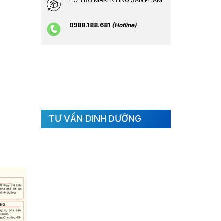
HỖ TRỢ MAKERTING SẢN PHẨM
0988.188.681
(Hotline)
TƯ VẤN DINH DƯỠNG