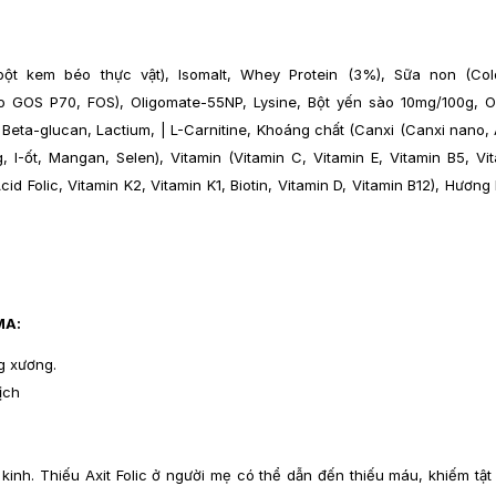
ột kem béo thực vật), Isomalt, Whey Protein (3%), Sữa non (Col
o GOS P70, FOS), Oligomate-55NP, Lysine, Bột yến sào 10mg/100g, 
Beta-glucan, Lactium, | L-Carnitine, Khoáng chất (Canxi (Canxi nano
g, I-ốt, Mangan, Selen), Vitamin (Vitamin C, Vitamin E, Vitamin B5, Vi
cid Folic, Vitamin K2, Vitamin K1, Biotin, Vitamin D, Vitamin B12), Hương 
MA:
g xương.
ịch
 kinh. Thiếu Axit Folic ở người mẹ có thể dẫn đến thiếu máu, khiếm tậ