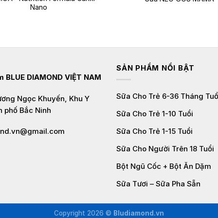
Nano
SẢN PHẨM NỔI BẬT
ẩm
BLUE DIAMOND VIỆT NAM
Sữa Cho Trẻ 6-36 Tháng Tuổ
Lương Ngọc Khuyến, Khu Y
h phố Bắc Ninh
Sữa Cho Trẻ 1-10 Tuổi
Sữa Cho Trẻ 1-15 Tuổi
ond.vn@gmail.com
Sữa Cho Người Trên 18 Tuổi
Bột Ngũ Cốc + Bột Ăn Dặm
Sữa Tươi – Sữa Pha Sẵn
Copyright 2026 ©
Bludiamond.vn