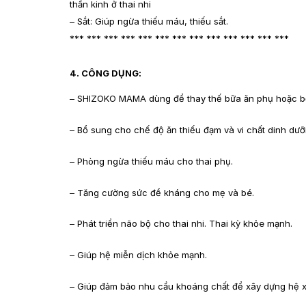
thần kinh ở thai nhi
– Sắt: Giúp ngừa thiếu máu, thiếu sắt.
*** *** *** *** *** *** *** *** *** *** *** *** ***
4. CÔNG DỤNG:
– SHIZOKO MAMA dùng để thay thế bữa ăn phụ hoặc bổ 
– Bổ sung cho chế độ ăn thiếu đạm và vi chất dinh dưỡn
– Phòng ngừa thiếu máu cho thai phụ.
– Tăng cường sức đề kháng cho mẹ và bé.
– Phát triển não bộ cho thai nhi. Thai kỳ khỏe mạnh.
– Giúp hệ miễn dịch khỏe mạnh.
– Giúp đảm bảo nhu cầu khoáng chất để xây dựng hệ x