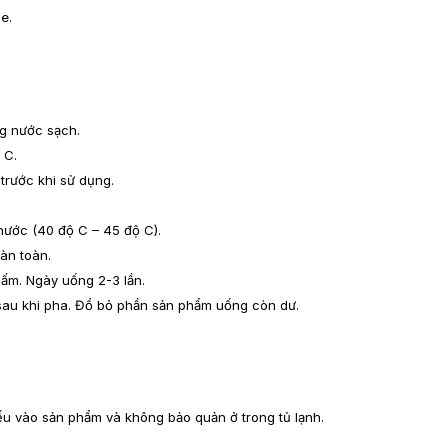
e.
ng nước sạch.
 C.
trước khi sử dụng.
nước (40 độ C – 45 độ C).
àn toàn.
 ấm. Ngày uống 2-3 lần.
sau khi pha. Đổ bỏ phần sản phẩm uống còn dư.
iếu vào sản phẩm và không bảo quản ở trong tủ lạnh.