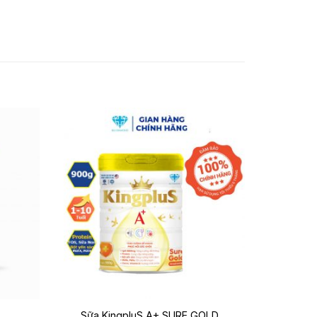
+
Sữa KingpluS A+ SURE GOLD