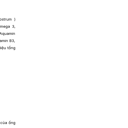
ostrum )
Omega 3,
, Aquamin
tamin B3,
liệu tổng
t của ống