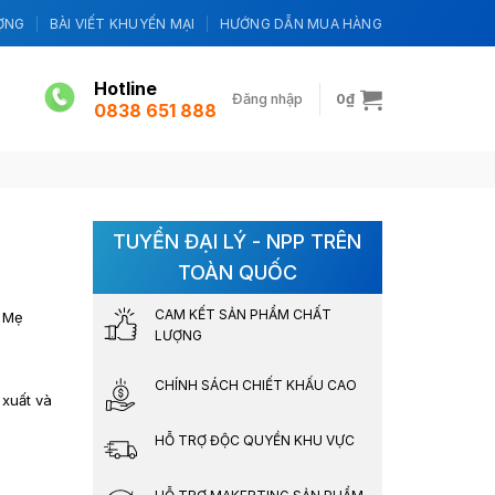
ỢNG
BÀI VIẾT KHUYẾN MẠI
HƯỚNG DẪN MUA HÀNG
Hotline
Đăng nhập
0
₫
0838 651 888
TUYỂN ĐẠI LÝ - NPP TRÊN
TOÀN QUỐC
CAM KẾT SẢN PHẨM CHẤT
à Mẹ
LƯỢNG
CHÍNH SÁCH CHIẾT KHẤU CAO
 xuất và
HỖ TRỢ ĐỘC QUYỀN KHU VỰC